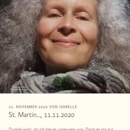
VERÖFFENTLICHT
11. NOVEMBER 2020
VON
ISABELLE
AM
St. Martin…, 11.11.2020
Dunkel war’s, als ich heute unterwegs war. Doch es tat gut,