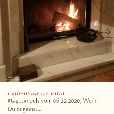
VERÖFFENTLICHT
6. DEZEMBER 2020
VON
ISABELLE
AM
#tagesimpuls vom 06.12.2020, Wenn
Du beginnst…