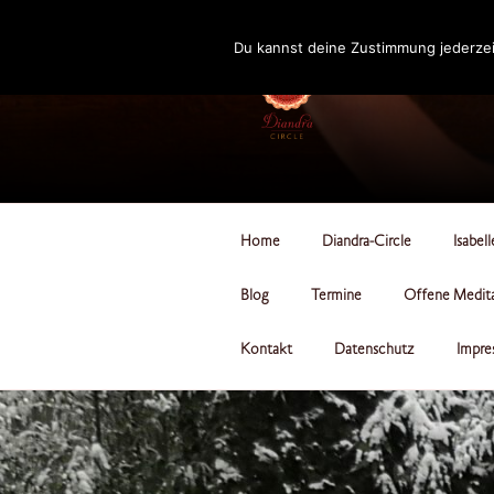
Zum
Inhalt
Du kannst deine Zustimmung jederzei
springen
DIANDRA-CI
Home
Diandra-Circle
Isabel
Blog
Termine
Offene Medit
Kontakt
Datenschutz
Impre