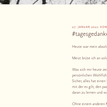
VERÖFFENTLICHT
27. JANUAR 2021
VO
AM
#tagesgedank
Heute war mein absol
Meist brüte ich an so
Was sich mir heute ze
persönlichen Wohlfühl
Sicher, alles hat eine
mit der es gilt, den p
daran zu lernen und w
Ohne einem anderen M