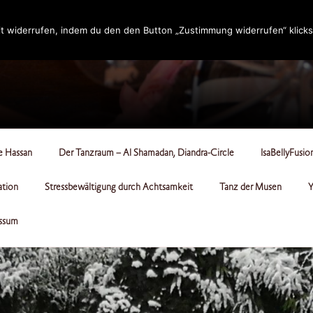
t widerrufen, indem du den den Button „Zustimmung widerrufen“ klicks
RCLE
le Hassan
Der Tanzraum – Al Shamadan, Diandra-Circle
IsaBellyFusio
ation
Stressbewältigung durch Achtsamkeit
Tanz der Musen
Y
ssum