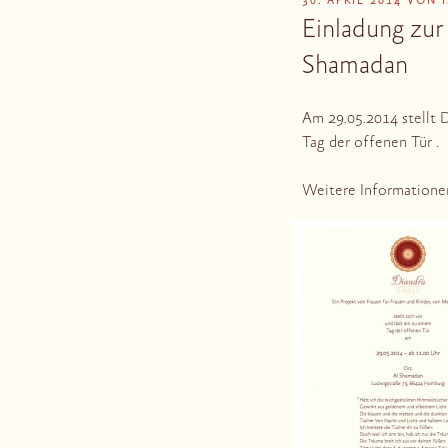
VERÖFFENTLICHT
30. APRIL 2014
VON
AM
Einladung zur
Shamadan
Am 29.05.2014 stellt 
Tag der offenen Tür .
Weitere Informationen 