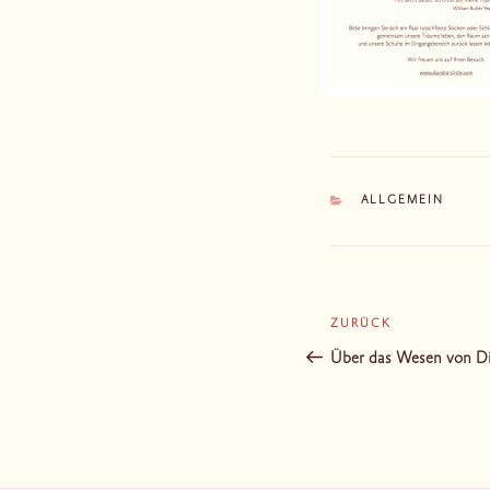
KATEGORIEN
ALLGEMEIN
Beitragsnaviga
ZURÜCK
Vorheriger
Beitrag
Über das Wesen von Di