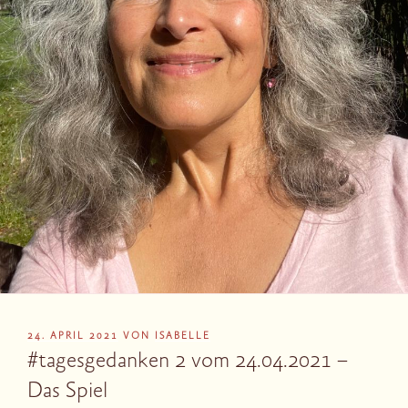
VERÖFFENTLICHT
24. APRIL 2021
VON
ISABELLE
AM
#tagesgedanken 2 vom 24.04.2021 –
Das Spiel