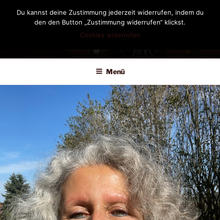
Zum
Du kannst deine Zustimmung jederzeit widerrufen, indem du
Inhalt
den den Button „Zustimmung widerrufen“ klickst.
springen
Cookies widerrufen
DIANDRA-CIRCLE
Menü