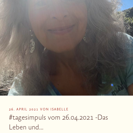
VERÖFFENTLICHT
26. APRIL 2021
VON
ISABELLE
AM
#tagesimpuls vom 26.04.2021 -Das
Leben und…