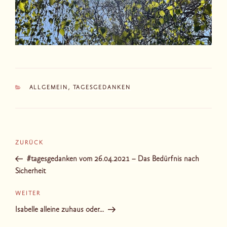
KATEGORIEN
ALLGEMEIN
,
TAGESGEDANKEN
Beitragsnavigation
Vorheriger
ZURÜCK
Beitrag
#tagesgedanken vom 26.04.2021 – Das Bedürfnis nach
Sicherheit
Nächster
WEITER
Beitrag
Isabelle alleine zuhaus oder…