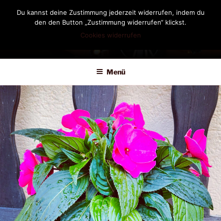
Zum
Du kannst deine Zustimmung jederzeit widerrufen, indem du
Inhalt
den den Button „Zustimmung widerrufen“ klickst.
springen
Cookies widerrufen
DIANDRA-CIRCLE
Menü