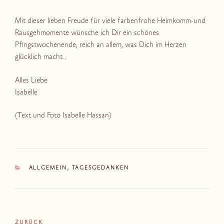
Mit dieser lieben Freude für viele farbenfrohe Heimkomm-und
Rausgehmomente wünsche ich Dir ein schönes
Pfingstwochenende, reich an allem, was Dich im Herzen
glücklich macht .
Alles Liebe
Isabelle
(Text und Foto Isabelle Hassan)
KATEGORIEN
ALLGEMEIN
,
TAGESGEDANKEN
Beitragsnavigation
Vorheriger
ZURÜCK