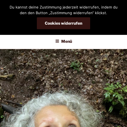
Zum
Du kannst deine Zustimmung jederzeit widerrufen, indem du
Inhalt
den den Button „Zustimmung widerrufen“ klickst.
springen
Cookies widerrufen
DIANDRA-CIRCLE
Menü