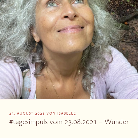
VERÖFFENTLICHT
23. AUGUST 2021
VON
ISABELLE
AM
#tagesimpuls vom 23.08.2021 – Wunder