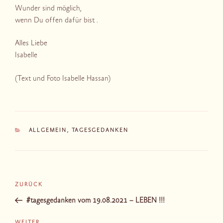
Wunder sind möglich,
wenn Du offen dafür bist .
Alles Liebe
Isabelle
(Text und Foto Isabelle Hassan)
KATEGORIEN
ALLGEMEIN
,
TAGESGEDANKEN
Beitragsnavigation
Vorheriger
ZURÜCK
Beitrag
#tagesgedanken vom 19.08.2021 – LEBEN !!!
WEITER