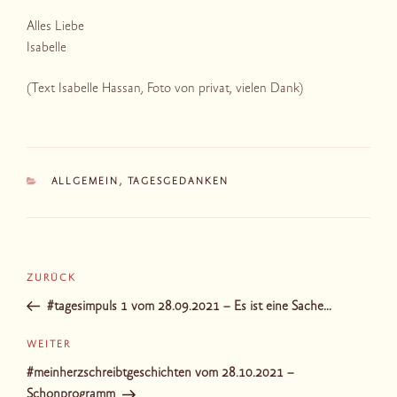
Alles Liebe
Isabelle
(Text Isabelle Hassan, Foto von privat, vielen Dank)
KATEGORIEN
ALLGEMEIN
,
TAGESGEDANKEN
Beitragsnavigation
Vorheriger
ZURÜCK
Beitrag
#tagesimpuls 1 vom 28.09.2021 – Es ist eine Sache…
Nächster
WEITER
Beitrag
#meinherzschreibtgeschichten vom 28.10.2021 –
Schonprogramm