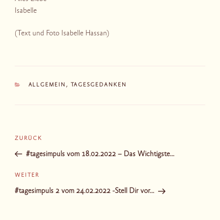
Isabelle
(Text und Foto Isabelle Hassan)
KATEGORIEN
ALLGEMEIN
,
TAGESGEDANKEN
Beitragsnavigation
Vorheriger
ZURÜCK
Beitrag
#tagesimpuls vom 18.02.2022 – Das Wichtigste…
Nächster
WEITER
Beitrag
#tagesimpuls 2 vom 24.02.2022 -Stell Dir vor…