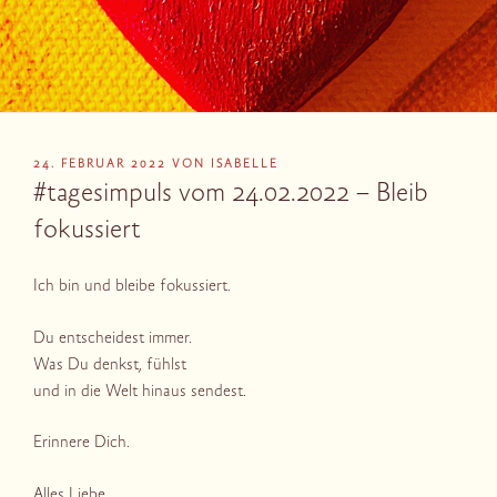
VERÖFFENTLICHT
24. FEBRUAR 2022
VON
ISABELLE
AM
#tagesimpuls vom 24.02.2022 – Bleib
fokussiert
Ich bin und bleibe fokussiert.
Du entscheidest immer.
Was Du denkst, fühlst
und in die Welt hinaus sendest.
Erinnere Dich.
Alles Liebe