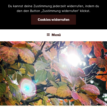
Zum
Du kannst deine Zustimmung jederzeit widerrufen, indem du
Inhalt
den den Button „Zustimmung widerrufen“ klickst.
springen
Cookies widerrufen
DIANDRA-CIRCLE
Menü