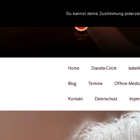
Zum
Inhalt
Du kannst deine Zustimmung jederzei
springen
DIANDRA-CI
Home
Diandra-Circle
Isabel
Blog
Termine
Offene Medit
Kontakt
Datenschutz
Impre