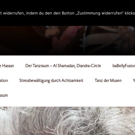
t widerrufen, indem du den den Button „Zustimmung widerrufen“ klicks
RCLE
le Hassan
Der Tanzraum – Al Shamadan, Diandra-Circle
IsaBellyFusio
ation
Stressbewältigung durch Achtsamkeit
Tanz der Musen
Y
ssum