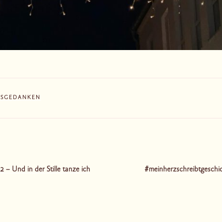
ESGEDANKEN
tion
 – Und in der Stille tanze ich
#meinherzschreibtgeschi