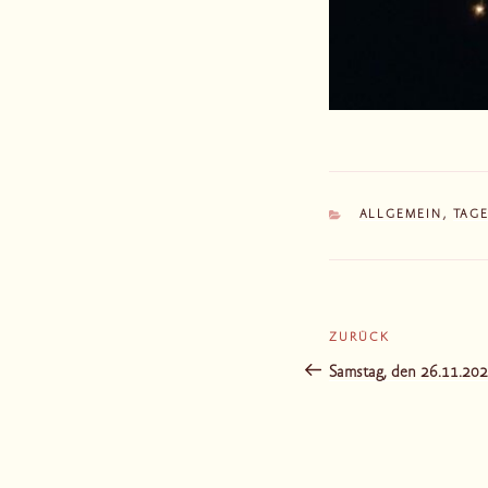
KATEGORIEN
ALLGEMEIN
,
TAG
Beitragsnaviga
ZURÜCK
Vorheriger
Beitrag
Samstag, den 26.11.2022