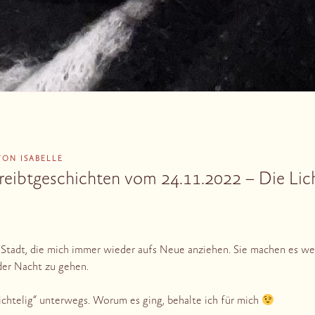
VON
ISABELLE
eibtgeschichten vom 24.11.2022 – Die Lich
er Stadt, die mich immer wieder aufs Neue anziehen. Sie machen es w
der Nacht zu gehen.
ichtelig“ unterwegs. Worum es ging, behalte ich für mich