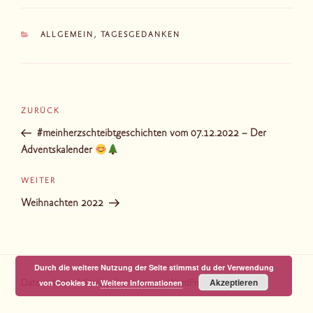
KATEGORIEN
ALLGEMEIN
,
TAGESGEDANKEN
Beitragsnavigation
Vorheriger
ZURÜCK
Beitrag
#meinherzschteibtgeschichten vom 07.12.2022 – Der
Adventskalender
Nächster
WEITER
Beitrag
Weihnachten 2022
Durch die weitere Nutzung der Seite stimmst du der Verwendung
Akzeptieren
von Cookies zu.
Weitere Informationen
Datenschutz
Stolz präsentiert von WordPress