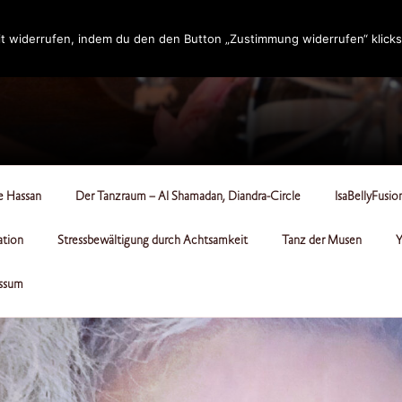
t widerrufen, indem du den den Button „Zustimmung widerrufen“ klicks
RCLE
le Hassan
Der Tanzraum – Al Shamadan, Diandra-Circle
IsaBellyFusio
ation
Stressbewältigung durch Achtsamkeit
Tanz der Musen
Y
ssum