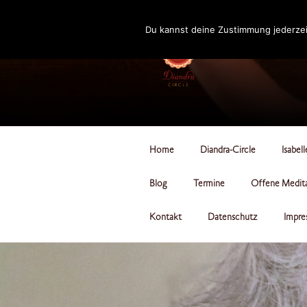
Zum
Inhalt
Du kannst deine Zustimmung jederzei
springen
DIANDRA-CI
Home
Diandra-Circle
Isabel
Blog
Termine
Offene Medit
Kontakt
Datenschutz
Impre