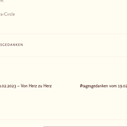
n.
ra-Circle
ESGEDANKEN
tion
.02.2023 – Von Herz zu Herz
#tagesgedanken vom 19.0