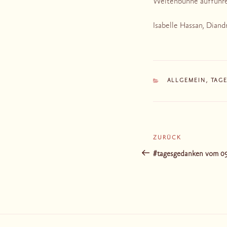
Weltenbühne aufführe
Isabelle Hassan, Diand
KATEGORIEN
ALLGEMEIN
,
TAG
Beitragsnaviga
ZURÜCK
Vorheriger
Beitrag
#tagesgedanken vom 09