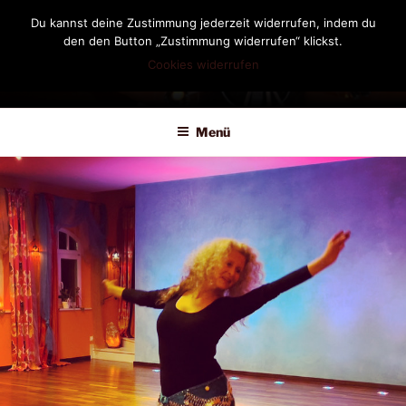
Zum
Du kannst deine Zustimmung jederzeit widerrufen, indem du
Inhalt
den den Button „Zustimmung widerrufen“ klickst.
springen
Cookies widerrufen
DIANDRA-CIRCLE
Menü