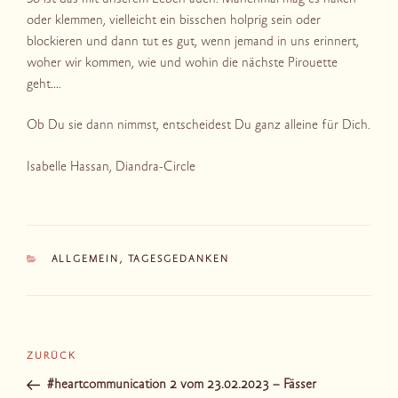
oder klemmen, vielleicht ein bisschen holprig sein oder
blockieren und dann tut es gut, wenn jemand in uns erinnert,
woher wir kommen, wie und wohin die nächste Pirouette
geht….
Ob Du sie dann nimmst, entscheidest Du ganz alleine für Dich.
Isabelle Hassan, Diandra-Circle
KATEGORIEN
ALLGEMEIN
,
TAGESGEDANKEN
Beitragsnavigation
Vorheriger
ZURÜCK
Beitrag
#heartcommunication 2 vom 23.02.2023 – Fässer