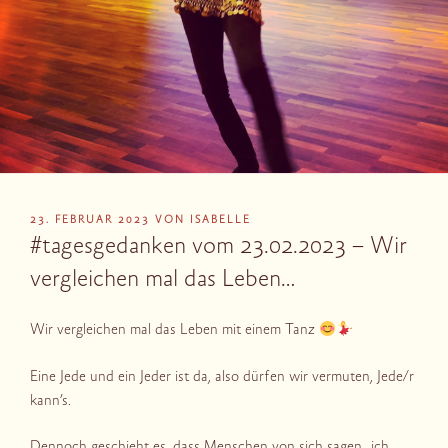
VERÖFFENTLICHT
23. FEBRUAR 2023
VON
ISABELLE
AM
#tagesgedanken vom 23.02.2023 – Wir
vergleichen mal das Leben…
Wir vergleichen mal das Leben mit einem Tanz
Eine Jede und ein Jeder ist da, also dürfen wir vermuten, Jede/r
kann’s.
Dennoch geschieht es, dass Menschen von sich sagen „ich