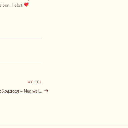
elber …liebst
WEITER
Nächster
Beitrag
06.04.2023 – Nur, weil…