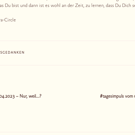
 Du bist und dann ist es wohl an der Zeit, zu lernen, dass Du Dich s
ra-Circle
ESGEDANKEN
tion
04.2023 – Nur, weil….?
#tagesimpuls vom 