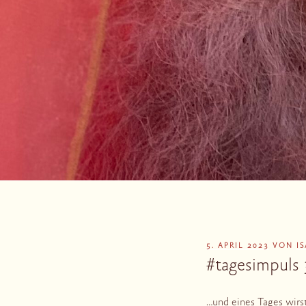
VERÖFFENTLICHT
5. APRIL 2023
VON
I
AM
#tagesimpuls 
…und eines Tages wirs