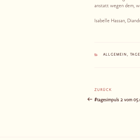
anstatt wegen dem, was
Isabelle Hassan, Diand
KATEGORIEN
ALLGEMEIN
,
TAG
Beitragsnaviga
ZURÜCK
Vorheriger
Beitrag
#tagesimpuls 2 vom 05.