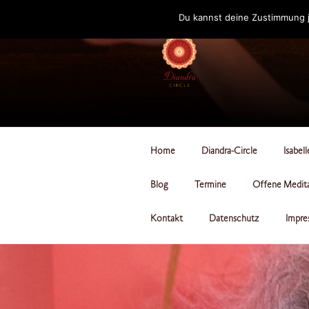
Zum
Du kannst deine Zustimmung j
Inhalt
springen
DIANDRA-CI
Home
Diandra-Circle
Isabel
Blog
Termine
Offene Medit
Kontakt
Datenschutz
Impre