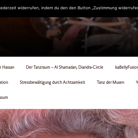
ederzeit widerrufen, indem du den den Button „Zustimmung widerrufen“
RCLE
le Hassan
Der Tanzraum – Al Shamadan, Diandra-Circle
IsaBellyFusio
ation
Stressbewältigung durch Achtsamkeit
Tanz der Musen
Y
ssum