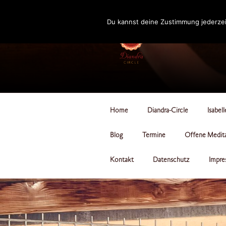
Zum
Inhalt
Du kannst deine Zustimmung jederzei
springen
DIANDRA-CI
Home
Diandra-Circle
Isabel
Blog
Termine
Offene Medit
Kontakt
Datenschutz
Impre