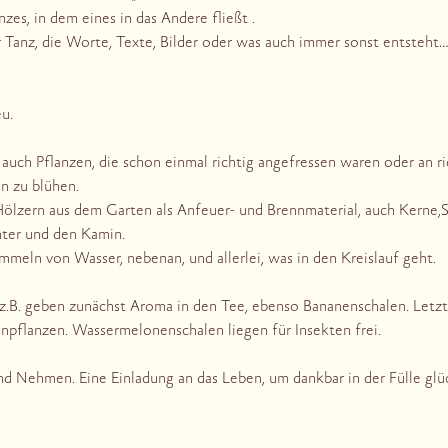
zes, in dem eines in das Andere fließt .
er Tanz, die Worte, Texte, Bilder oder was auch immer sonst entsteht….
u.
auch Pflanzen, die schon einmal richtig angefressen waren oder an r
n zu blühen.
ölzern aus dem Garten als Anfeuer- und Brennmaterial, auch Kerne,
ter und den Kamin.
ammeln von Wasser, nebenan, und allerlei, was in den Kreislauf geht.
z.B. geben zunächst Aroma in den Tee, ebenso Bananenschalen. Letz
npflanzen. Wassermelonenschalen liegen für Insekten frei.
nd Nehmen. Eine Einladung an das Leben, um dankbar in der Fülle glüc