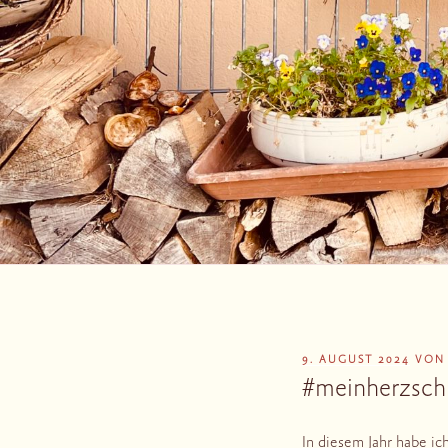
VERÖFFENTLICHT
9. AUGUST 2024
VO
AM
#meinherzsch
In diesem Jahr habe ic