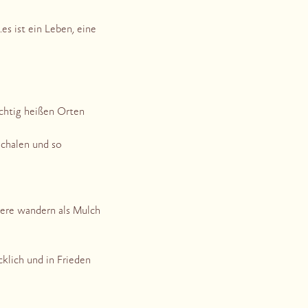
es ist ein Leben, eine
ichtig heißen Orten
Schalen und so
tere wandern als Mulch
klich und in Frieden