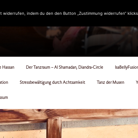
t widerrufen, indem du den den Button „Zustimmung widerrufen“ klicks
RCLE
le Hassan
Der Tanzraum – Al Shamadan, Diandra-Circle
IsaBellyFusio
ation
Stressbewältigung durch Achtsamkeit
Tanz der Musen
Y
ssum