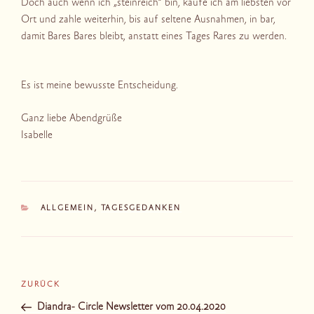
Doch auch wenn ich „steinreich“ bin, kaufe ich am liebsten vor
Ort und zahle weiterhin, bis auf seltene Ausnahmen, in bar,
damit Bares Bares bleibt, anstatt eines Tages Rares zu werden.
Es ist meine bewusste Entscheidung.
Ganz liebe Abendgrüße
Isabelle
KATEGORIEN
ALLGEMEIN
,
TAGESGEDANKEN
Beitragsnavigation
Vorheriger
ZURÜCK
Beitrag
Diandra- Circle Newsletter vom 20.04.2020