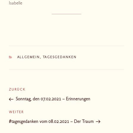
Isabelle
KATEGORIEN
ALLGEMEIN
,
TAGESGEDANKEN
Beitragsnavigation
Vorheriger
ZURÜCK
Beitrag
Sonntag, den 07.02.2021 – Erinnerungen
Nächster
WEITER
Beitrag
#tagesgedanken vom 08.02.2021 – Der Traum