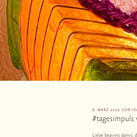
VERÖFFENTLICHT
6. MÄRZ 2022
VON
I
AM
#tagesimpuls 
Liebe beginnt damit, d