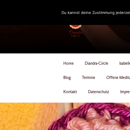
Zum
Inhalt
Du kannst deine Zustimmung jederzei
springen
DIANDRA-CI
Home
Diandra-Circle
Isabel
Blog
Termine
Offene Medit
Kontakt
Datenschutz
Impre