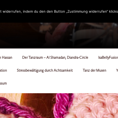
t widerrufen, indem du den den Button „Zustimmung widerrufen“ klicks
RCLE
le Hassan
Der Tanzraum – Al Shamadan, Diandra-Circle
IsaBellyFusio
ation
Stressbewältigung durch Achtsamkeit
Tanz der Musen
Y
ssum