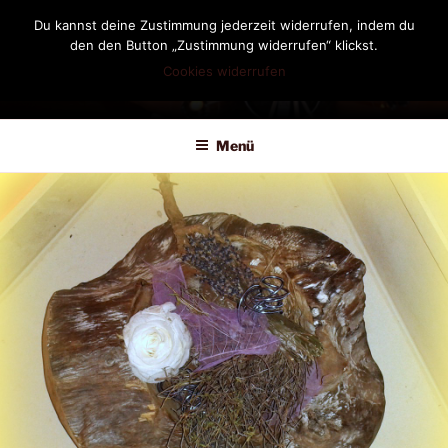
Zum
Du kannst deine Zustimmung jederzeit widerrufen, indem du
Inhalt
den den Button „Zustimmung widerrufen“ klickst.
springen
Cookies widerrufen
DIANDRA-CIRCLE
Menü