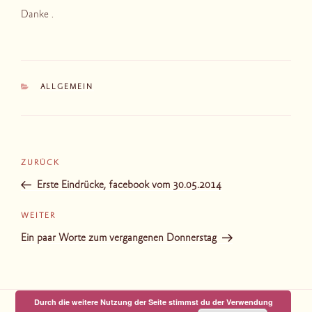
Danke .
KATEGORIEN
ALLGEMEIN
Beitragsnavigation
Vorheriger
ZURÜCK
Beitrag
Erste Eindrücke, facebook vom 30.05.2014
Nächster
WEITER
Beitrag
Ein paar Worte zum vergangenen Donnerstag
Durch die weitere Nutzung der Seite stimmst du der Verwendung