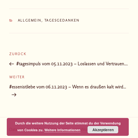
KATEGORIEN
ALLGEMEIN
,
TAGESGEDANKEN
Beitragsnavigation
Vorheriger
ZURÜCK
Beitrag
#tagesimpuls vom 05.11.2023 – Loslassen und Vertrauen….
Nächster
WEITER
Beitrag
#essenistliebe vom 06.11.2023 – Wenn es draußen kalt wird…
Durch die weitere Nutzung der Seite stimmst du der Verwendung
Akzeptieren
von Cookies zu.
Weitere Informationen
Datenschutz
Mit Stolz präsentiert von WordPress