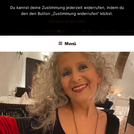
Zum
Du kannst deine Zustimmung jederzeit widerrufen, indem du
Inhalt
den den Button „Zustimmung widerrufen“ klickst.
springen
Cookies widerrufen
DIANDRA-CIRCLE
Menü